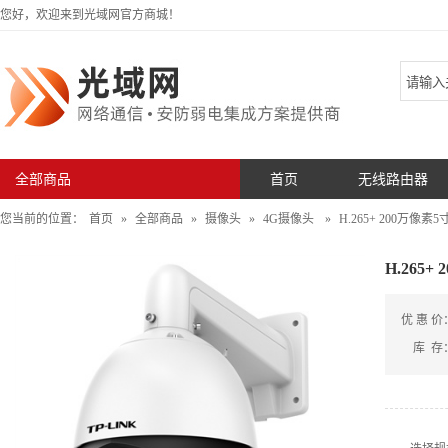
您好，欢迎来到光域网官方商城！
全部商品
首页
无线路由器
您当前的位置：
首页
»
全部商品
»
摄像头
»
4G摄像头
»
H.265+ 200万像素
H.265
优 惠 价
库 存