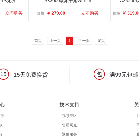
i 6无线...
AX3000双频千兆Wi-Fi 6...
AX3200双
立即购买
￥
279.00
立即购买
￥
319.0
价格
价格
首页
上一页
1
下一页
尾页
15
包
15天免费换货
满99元包邮
心
技术支持
关
策务
视频专区
款
售后网点
程
返修服务